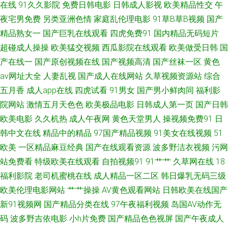
在线
91久久影院
免费日韩电影
日韩成人影视
欧美精品性交
午
午夜极品 足交影院 超碰在线五月 日韩黄色成人网站 亚洲另类图区88 97草草
夜宅男免费
另类亚洲色情
家庭乱伦理电影
91草B草B视频
国产
精品熟女一
国产巨乳在线观看
四虎免费91
国内精品无码短片
草 超碰操久 精品久久欧洲 欧美日韩另类亚洲 日本三级毛片 四虎性爱欧美
超碰成人操操
欧美猛交视频
西瓜影院在线观看
欧美做受日韩
国
产在线一
国产原创视频在线
国产视频高清
国产丝袜一区
黄色
91超碰丁香 av导航网址网站 导航影视AV 韩国午夜福利剧场 激情在线QVD 香
av网址大全
人妻乱视
国产成人在线网站
久草视频资源站
综合
蕉在线观看视频 91网红在线视频 肏屄网页 国产操海角社区 狠狠的撸最新版
五月香
成人app在线
四虎试看
91男女
国产男小鲜肉同
福利影
院网站
激情五月天色色
欧美极品电影
日韩成人第一页
国产日韩
女同网站 日本无码影院 五月天婷婷专区7 亚洲综合小说网 97色骚 成人日韩
欧美电影
久久机热
成人午夜网
黄色天堂男人
操视频免费91
日
韩中文在线
精品中的精品
97国产精品视频
91美女在线视频
51
色图 久久丁香激情综合 欧美性爱网址 四虎日韩色图 在线肏屄视频观看 97超
欧美
一区精品麻豆经典
国产在线观看资源
波多野洁衣视频
污网
站免费看
特级欧美在线观看
自拍视频91
91艹艹
久草网在线
18
碰青娱乐 草莓视频宝儿 欧美性爱另类3 91官网网页版 AV日韩网址 岛国黄色
福利影院
老司机蜜桃在线
成人精品一区二区
韩日爆乳无码三级
欧美伦理电影网站
艹艹操操
AV黄色观看网站
日韩欧美在线国产
在线 黄色亚洲日夜在线 欧美性爱二区 伪娘黑丝自慰 91豆花吃瓜 av福利影院
新91视频网
国产精品分类在线
97午夜福利视频
岛国AV动作无
成人伊人电影 精品色色 欧美韩日性爱炮图 三色色欧美 成人写真福利网 91色
码
波多野吉依电影
小h片免费
国产精品色色视屏
国产午夜成人