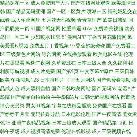
精品探花一区
成人免费国产大片
国产在线网址观看
欧美激情日
韩
国产精品无码亚洲
国产一区二区黄片
喷潮一区
福利姬足交在
线看
成人午夜网址
五月花无码视频
青青草国产
欧美日韩乱
国
产屁屁第一页
91国产视频网
性爱草逼91AV
免费欧美视频
欧美
岛国一区二区
少妇喷水18禁
51漫画APP
丁香五月花激情网
欧
美爱爱tv视频
免费五月丁香视频
97香蕉超级碰碰
国产免费看二
区
三级黄色片网站
综合网黄
在线播放观看
欧美电影在线
伦理
片在哪里看
蜜桃午夜网
久草资源在
日本三级大全
久久福利
福
利所导航视频
成人片免费
国产第9页
中文字幕bt原声
三级日韩
欧美
午夜视频123
日本推理片
丁香五月网站
国产免费看视频
极
品成人色
成人黑料自拍
国产日韩欧美网站
国产无码av
老湿A片
影院
国产精品自拍偷拍
牛牛影院A片
日韩无码视频网站
都市激
情变态另类
男女91视频
字幕在线精品播放
免费国产在线看
国
产婷婷五月天
无码传媒导航
日本电影伦理
国产午夜高清
美女黄
色18
亚洲午夜精品视频
日本三级成人观看
国产精品第12页
日
韩午夜场
成人视频高清免费
伦理在线影视
成人三级视频在线