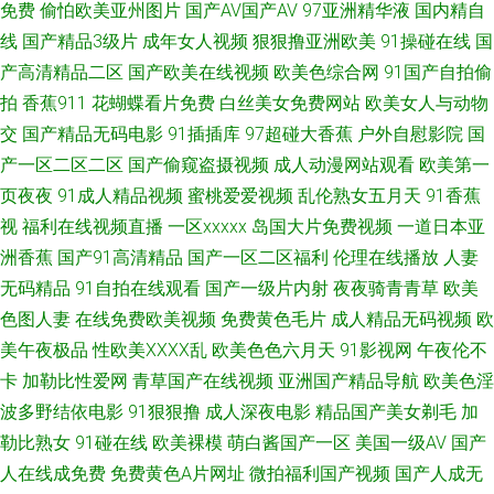
免费
偷怕欧美亚州图片
国产AV国产AV
97亚洲精华液
国内精自
产精品片 精品国产a 免费三级网 欧洲人妖内射 深夜黄色A片 亚洲不卡一二三
线
国产精品3级片
成年女人视频
狠狠撸亚洲欧美
91操碰在线
国
产高清精品二区
国产欧美在线视频
欧美色综合网
91国产自拍偷
91熟女视频口 www夜夜 大香蕉伊人 国产站二区 激情欧美偷拍网 欧美成人
拍
香蕉911
花蝴蝶看片免费
白丝美女免费网站
欧美女人与动物
交
国产精品无码电影
91插插库
97超碰大香蕉
户外自慰影院
国
免费专区 欧美日韩H片 丝袜美脚五月天 日韩一a 宅福利导航 玖玖第一页 欧
产一区二区二区
国产偷窥盗摄视频
成人动漫网站观看
欧美第一
洲自拍123区 男人天堂a片 天天操B视频 51国产视频 91偷拍字幕视频 97人
页夜夜
91成人精品视频
蜜桃爱爱视频
乱伦熟女五月天
91香蕉
视
福利在线视频直播
一区xxxxx
岛国大片免费视频
一道日本亚
人爽 大香蕉伊人大香蕉 国产精品五区 玖玖大香蕉稳定 伦理片视频污污 欧美
洲香蕉
国产91高清精品
国产一区二区福利
伦理在线播放
人妻
无码精品
91自拍在线观看
国产一级片内射
夜夜骑青青草
欧美
色影院 日韩精品四区 AV操艹久艹 超碰日韩伪娘精品 国产午夜在线观看 免费
色图人妻
在线免费欧美视频
免费黄色毛片
成人精品无码视频
欧
美午夜极品
性欧美ⅩⅩⅩⅩ乱
欧美色色六月天
91影视网
午夜伦不
看黄的网址 日本在线不卡一区 婷婷涩丁香 午夜色先锋 做爱丝足网 国产久久
卡
加勒比性爱网
青草国产在线视频
亚洲国产精品导航
欧美色淫
综合 美女变态网站 欧美网站 日韩第九页 天天射一射 午夜福利91av 91tv视
波多野结依电影
91狠狠撸
成人深夜电影
精品国产美女剃毛
加
勒比熟女
91碰在线
欧美裸模
萌白酱国产一区
美国一级AV
国产
频 91蜜臀久久 AV变态影音 www含蓄草 成人性交 国产a成人 黄色免费链接
人在线成免费
免费黄色A片网址
微拍福利国产视频
国产人成无