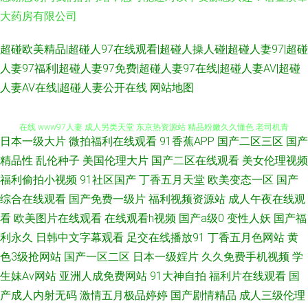
大药房有限公司
超碰欧美精品|超碰人97在线观看|超碰人操人碰|超碰人妻97|超碰
人妻97福利|超碰人妻97免费|超碰人妻97在线|超碰人妻AV|超碰
国产午夜伊人精品 91高清无码电影 久久草热婷首页 91论坛在线 97色色超碰
人妻AV在线|超碰人妻公开在线
网站地图
在线 www97人妻 成人另类天堂 东京热资源站 精品粉嫩久久懂色 老司机青
日本一级大片
微拍福利在线观看
91香蕉APP
国产二区三区
国产
娱乐 欧美色色自拍 三级论理另类 91超碰青娱乐 AV操逼电影 国产97福利导
精品性
乱伦种子
美国伦理大片
国产二区在线观看
美女伦理视频
福利偷拍小视频
91社区国产
丁香五月天堂
欧美变态一区
国产
航 免费观看91看片 无码成人影音先锋 91社区免费视频 91在线网址 www一
综合在线观看
国产免费一级片
福利视频资源站
成人午夜在线观
看
欧美图片在线观看
在线观看h视频
国产a级0
变性人妖
国产福
区 东京熟无码TV 国产人妖ts伪娘 久久午夜国产精 欧美国产开 日本韩国不卡
利永久
日韩中文字幕观看
足交在线播放91
丁香五月色网站
黄
亚洲操逼艺术 影音先锋丝袜诱惑 91下载入口桃色 变态另类资源 超碰人人超
色3级抢网站
国产一区二区
日本一级婬片
久久免费手机视频
学
生妹Av网站
亚洲人成免费网站
91大神自拍
福利片在线观看
国
碰 国产av性爱网 老司机综合在线 欧洲色情性爱 天美mv入口 午夜有码av 国
产成人内射无码
激情五月极品婷婷
国产剧情精品
成人三级伦理