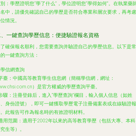
區別
：學歷證明您“學了什么”，學位證明您“學得如何”。在執業藥
報名中，請優先確認自己的學歷是否符合專業和層次要求，再考
學位情況。
二、一鍵查詢學歷信息：便捷驗證報名資格
為了確保報名順利，您需要查詢并驗證自己的學歷信息。以下是
用的一鍵查詢方法：
. 學信網查詢
平臺
：中國高等教育學生信息網（簡稱學信網，網址：
ww.chsi.com.cn）是官方權威的學歷查詢平臺。
步驟
：注冊登錄后，進入“學歷查詢”欄目，輸入個人信息（如姓
名、身份證號），即可一鍵獲取學歷電子注冊備案表或在線驗證
告。此報告可作為報名時的有效證明材料。
適用范圍
：適用于2002年以來的高等教育學歷（包括大專、本科
研究生等）。