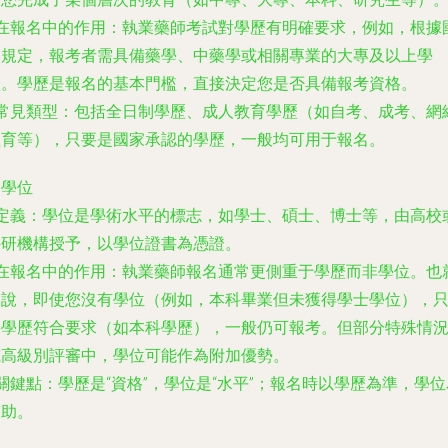
在報名中的作用
：執業藥師考試對學歷有明確要求，例如，根據
家規定，報考者需具備藥學、中藥學或相關專業的大專及以上學
歷。學歷是報名的基本門檻，直接決定您是否具備報考資格。
常見類型
：包括全日制學歷、成人教育學歷（如自考、成考、網
教育等），只要是國家承認的學歷，一般均可用于報名。
. 學位
定義
：學位是學術水平的標志，如學士、碩士、博士等，由高校
科研機構授予，以學位證書為憑證。
在報名中的作用
：執業藥師報名通常更側重于學歷而非學位。也
是說，即使您沒有學位（例如，本科畢業但未獲得學士學位），
要學歷符合要求（如本科學歷），一般仍可報考。但部分特殊情
或高級別評審中，學位可能作為附加優勢。
關鍵點
：學歷是“資格”，學位是“水平”；報名時以學歷為準，學位
輔助。