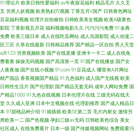
91理论片
欧美日韩性爱福利
av午夜探花福利
精品毛片
久久叉
叉
另类人妖视频
欧美熟妇穴视频
丁香五月V国产
日韩黄色网址
豆花福利视频
轮理片自拍偷拍
日韩欧美美女视频
欧美A级黄色
影院
丁香影视五月花
福利视频电影久久
污污污污免费
91金典
免费
欧美三级日本
成人在线吃瓜网站
成人岛国影院
成人动漫二
区三区
久草在线最新
日韩精品推荐
国产精品一区自拍
男人天堂
a片123
另类视频欧美
国产在线直播
亚洲卡一卡二
成人在线免
费看黄
操操无码视频
国产高清第一页
91国产在线播放
国产女
人夜夜做
国产在线小视频
91com
91豆花成人
哪里有A片网址
精产国品
香蕉视频国产精品
91九色福利
成人国产无线视
欧美
日韩性生活片
国产伦理剧
国产精品无套无码
成年人网站免费
国
产精品1000
91九色在线视频
日本伦理片在线
三级无码在线天
堂
久久成人亚洲
日本中文视频在线
伦理剧推荐
国产成人精品日
本
97甜桃品种介绍
91插插插
欧美SE第二页
毛片内射女
激情另
类欧美一二
国产色视频
孕妇三级av无码
日韩欧美色综合
美女
社区成人
在线免费看片
日本一级
国产传媒视频网站
免费观看污