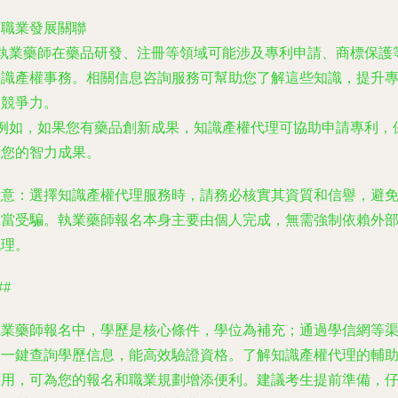
. 職業發展關聯
- 執業藥師在藥品研發、注冊等領域可能涉及專利申請、商標保護
知識產權事務。相關信息咨詢服務可幫助您了解這些知識，提升
業競爭力。
- 例如，如果您有藥品創新成果，知識產權代理可協助申請專利，
護您的智力成果。
注意
：選擇知識產權代理服務時，請務必核實其資質和信譽，避
上當受騙。執業藥師報名本身主要由個人完成，無需強制依賴外
代理。
##
執業藥師報名中，學歷是核心條件，學位為補充；通過學信網等
道一鍵查詢學歷信息，能高效驗證資格。了解知識產權代理的輔
作用，可為您的報名和職業規劃增添便利。建議考生提前準備，