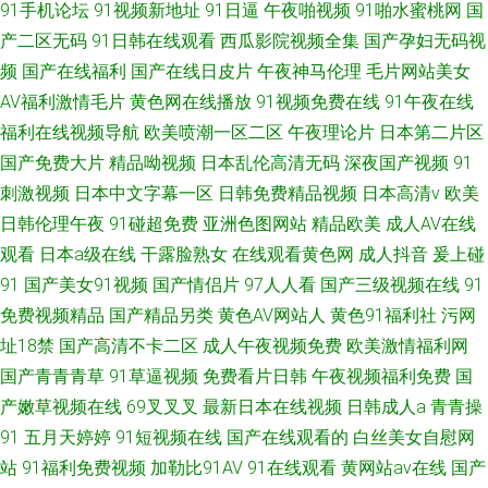
91手机论坛
91视频新地址
91日逼
午夜啪视频
91啪水蜜桃网
国
产二区无码
91日韩在线观看
西瓜影院视频全集
国产孕妇无码视
频
国产在线福利
国产在线日皮片
午夜神马伦理
毛片网站美女
AV福利激情毛片
黄色网在线播放
91视频免费在线
91午夜在线
福利在线视频导航
欧美喷潮一区二区
午夜理论片
日本第二片区
国产免费大片
精品呦视频
日本乱伦高清无码
深夜国产视频
91
刺激视频
日本中文字幕一区
日韩免费精品视频
日本高清v
欧美
日韩伦理午夜
91碰超免费
亚洲色图网站
精品欧美
成人AV在线
观看
日本a级在线
干露脸熟女
在线观看黄色网
成人抖音
爰上碰
91
国产美女91视频
国产情侣片
97人人看
国产三级视频在线
91
免费视频精品
国产精品另类
黄色AV网站人
黄色91福利社
污网
址18禁
国产高清不卡二区
成人午夜视频免费
欧美激情福利网
国产青青青草
91草逼视频
免费看片日韩
午夜视频福利免费
国
产嫩草视频在线
69叉叉叉
最新日本在线视频
日韩成人a
青青操
91
五月天婷婷
91短视频在线
国产在线观看的
白丝美女自慰网
站
91福利免费视频
加勒比91AV
91在线观看
黄网站av在线
国产