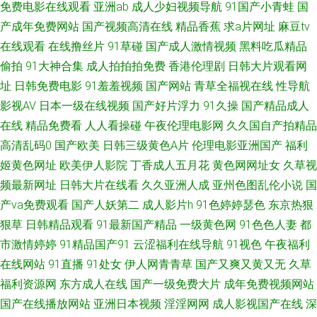
免费电影在线观看
亚洲ab
成人少妇视频导航
91国产小青蛙
国
美精品撸 亚洲欧美中文日韩 www国产www 激情五月天成年网 欧洲高清va
产成年免费网站
国产视频高清在线
精品香蕉
求a片网址
麻豆tv
在线观看
在线撸丝片
91草碰
国产成人激情视频
黑料吃瓜精品
香蕉久艹 91丝袜脚交网站 东京热大乱叫 精品导航福利 欧美日韩色中色 天天
偷拍
91大神合集
成人拍拍拍免费
香港伦理剧
日韩大片观看网
址
日韩免费电影
91羞羞视频
国产网站
青草全福视在线
性导航
色图 91超碰人人 AV天堂伦理电影 久久国产草 日韩AV成人网 亚洲内射黄网
影视AV
日本一级在线视频
国产好片浮力
91久操
国产精品成人
在线
精品免费看
人人看操碰
午夜伦理电影网
久久国自产拍精品
站 狼友自拍疯狂 91大神视频污 久久大香蕉A片 在线资源91 精品成人精品
高清乱码0
国产欧美
日韩三级黄色A片
伦理电影亚洲国产
福利
91免费链接 韩日屄视频 日韩城人电影 影音先锋色情片 AⅤ网站 韩国在线不
姬黄色网址
欧美伊人影院
丁香成人五月花
黄色网网址女
久草视
频最新网址
日韩大片在线看
久久亚洲人成
亚州色图乱伦小说
国
卡在线 欧美福利九九 手机在线视91 91豆花在线看 超碰在线奸海角 老司机夜
产va免费观看
国产人妖第二
成人影片h
91色婷婷瑟色
东京热狠
狠草
日韩精品观看
91最新国产精品
一级黄色网
91色色人妻
都
间剧场 日韩色情无码 91视频线上网站 浮力影院最新地址 久久靑青操 日韩欧
市激情婷婷
91精品国产91
云涩福利在线导航
91视色
午夜福利
在线网站
91直播
91处女
伊人网青青草
国产又爽又黄又无
久草
美h 综合另类网 白虎美女爆操91 国内久精品 日韩无码A片 黄色片网站 国产
福利资源网
东方成人在线
国产一级免费大片
成年免费视频网站
国产在线播放网站
亚洲日本视频
淫淫网网
成人影视国产在线
深
操海角社区 人妻诱惑影院 影音先锋成人资源 超碰国产99 久草涩涩 日韩无码