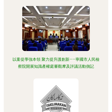
以案促學強本領 聚力提升護創新——寧國市人民檢
察院開展知識產權庭審觀摩及評議活動側記