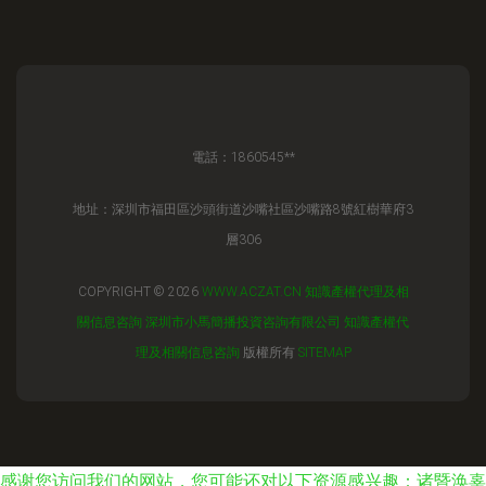
電話：1860545**
地址：深圳市福田區沙頭街道沙嘴社區沙嘴路8號紅樹華府3
層306
COPYRIGHT © 2026
WWW.ACZAT.CN
知識產權代理及相
關信息咨詢
深圳市小馬簡播投資咨詢有限公司
知識產權代
理及相關信息咨詢
版權所有
SITEMAP
感谢您访问我们的网站，您可能还对以下资源感兴趣：诸暨涣辜