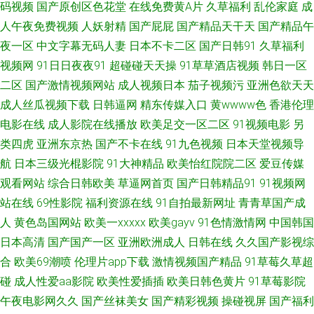
码视频
国产原创区色花堂
在线免费黄A片
久草福利
乱伦家庭
成
狼友基地91 欧美韩性生在线看 日本人人操 日韩中文字幕豆花 午夜福利局 自
人午夜免费视频
人妖射精
国产屁屁
国产精品天干天
国产精品午
夜一区
中文字幕无码人妻
日本不卡二区
国产日韩91
久草福利
慰视频在线观看 91少妇黑丝 AV免费网站永久 久久国产 欧美色老精品 天美传
视频网
91日日夜夜91
超碰碰天天操
91草草酒店视频
韩日一区
二区
国产激情视频网站
成人视频日本
茄子视频污
亚洲色欲天天
媒A片 午夜人成 综合色图欧美 97国产资源 超碰香蕉福利 韩国亚洲色 久久不
成人丝瓜视频下载
日韩逼网
精东传媒入口
黄wwww色
香港伦理
插福利精品 欧美小性爱 天天操夜夜撸 亚洲东方AV 91福利所 www99操 成人
电影在线
成人影院在线播放
欧美足交一区二区
91视频电影
另
类四虎
亚洲东京热
国产不卡在线
91九色视频
日本天堂视频导
网站黑丝 黄色A片导航 九一自拍 美国色伦a片 欧美AAAA大片 人禽另类在线
航
日本三级光棍影院
91大神精品
欧美怡红院院二区
爱豆传媒
观看网站
综合日韩欧美
草逼网首页
国产日韩精品91
91视频网
观看 午夜性爱剧场 91免费热播视频 wwwAV串色 东方AV在线播放 极品人人
站在线
69性影院
福利资源在线
91自拍最新网址
青青草国产成
人
黄色岛国网站
欧美一xxxxx
欧美gayv
91色情激情网
中国韩国
麻豆性爱视频 欧美综合另类 日韩色色影院 午夜销魂福利 91黄在线看 久草欧
日本高清
国产国产一区
亚洲欧洲成人
日韩在线
久久国产影视综
合
欧美69潮喷
伦理片app下载
激情视频国产精品
91草莓久草超
美 欧美足交视频 av性福联盟 久草热大香蕉 欧美丝袜婷婷 日韩精品ー区二区
碰
成人性爱aa影院
欧美性爱插插
欧美日韩色黄片
91草莓影院
91cn免费版 白丝足交 东京热成人网站 激情文学亚洲 欧美性交 日韩欧美A片
午夜电影网久久
国产丝袜美女
国产精彩视频
操碰视屏
国产福利