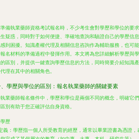
在準備執業藥師資格考試報名時，不少考生會對學歷和學位的要
產生疑惑，同時對于如何便捷、準確地查詢和驗證自己的學歷信
也感到困擾。知識產權代理及相關信息咨詢作為輔助服務，也可
在報名材料的準備過程中發揮作用。本文將為您詳細解析學歷與
位的區別，并提供一鍵查詢學歷信息的方法，同時簡要介紹知識
權代理在其中的相關角色。
一、學歷與學位的區別：報名執業藥師的關鍵要素
在執業藥師報名條件中，學歷和學位是兩個不同的概念，明確它
的區別有助于您正確評估自身資格。
. 學歷
定義
：學歷指一個人所受教育的經歷，通常以畢業證書為憑證，
明您完成了某個層次的教育（如中專、大專、本科、研究生等）