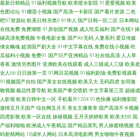
最新日韩精品
91福利视频导航
欧美喷水影院
91爱爱视频
欧美
免费看 东京热自慰自行车 精品国产专区91 人禽另类在线观看 91传媒网 超碰
色图论坛
91榴莲小视频
国产高清一卡新区
国产看片资源
二色
吧97资源站
欧美日韩另类0
91华人
国产日韩一区二区
日本网站
人人熟女 久久国产网站 欧洲自拍123区 深夜影院深a 在线视频国产91 97午
在线免费
免费潮喷
91原创国产视频
成人吃瓜福利
国产在线9
操
碰高清免费视频
午夜电影全集
国产AV无码
人妻系列
爱豆传媒
夜福利影院 超碰在线人人91 国产三级在线观看 欧美福利精品导航 深夜福利
倩女幽魂
超清国产剧大全
91中文字幕在线
免费在线小视频
吃
瓜福利小视频
免费91
国产日产亚洲精品
91社在线高清
人人草
导航站 中日肏屄视频 91伊人超碰在线 福利社八区九区 九一精品视频网站 欧
香蕉
激情另类图片
亚洲欧美在线观看
成人三级成人三级
欧美老
美丝袜性爱 深夜激情网 成人精品导航福利 久草成人 人人肏屄网 亚洲综合激
女人bb
日日操第一页
91网豆花视频
91福利剧场
免费影视观看
91视频国产自拍
国产美女在线视频
欧美又大
无码四虎
女同激
91无码青久 超碰AV在线 国产在线网站 美女抠逼自拍 日本不卡 午夜影院黄
吻视频
极品性爱导航
欧美国产拳交喷奶
中文字幕第三页
超碰成
人影视
欧美日韩中文一区
手机看片1204
91色快播
福利撸影院
91制服黑丝av 国产97福利导航 麻豆cao逼 日韩免费 亚洲色图偷拍网 91综合
激情五月天国产
综合网五月天
美女主播青草
国产高清不卡视频
四虎影视
欧美一区在线
操碰视频
五月天婷婷欧美
欧美大BB
国
在线观看 超碰在线98草 狠狠日狠狠干 欧美被艹 日日骚AV网站 91久久豆花
产福利啪啪
欧洲成人午夜精品
国产精品美乳
男人操蜜桃视频
无
国产视频91 日本A视频 91性爱视频大全 国产超踫AV 久久精品看国产 日韩欧
码射精网站
18成年人网站
日本高清电影网
男女啪啪午夜视频