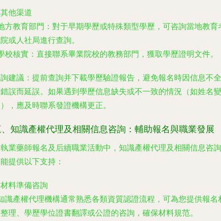
. 其他渠道
地方教育部門
：對于早期學歷或特殊類型學歷，可咨詢當地教育
試院或人社局進行查詢。
學校核實
：直接聯系畢業院校的教務部門，獲取學歷證明文件。
查詢建議
：提前查詢并下載學歷驗證報告，避免報名時因信息不
或錯誤而延誤。如果遇到學歷信息缺失或不一致的情況（如姓名
更），應及時聯系發證機構更正。
三、知識產權代理及相關信息咨詢：輔助報名與職業發展
在執業藥師報名及后續職業活動中，知識產權代理及相關信息咨
可能提供以下支持：
. 材料準備咨詢
- 知識產權代理機構通常熟悉各類資質認證流程，可為您提供報名
料整理、學歷學位證書翻譯或公證的咨詢，確保材料規范。