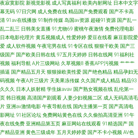
夜寂寞影院
新视觉影视
成人写真福利
欧美内射网址
日本中文字
幕无码
97日穴网
成人免费在线
精品国产免费观看
国产不卡高
清
91av在线播放
91制作传媒
岛国av资源
超碰91资源
国产乱一
乱二乱三
日韩美女直播
91尤物69
蜜桃午夜激情
免费伦理电影
日本电影伦理片
黄瓜视频成人
性爱婷婷
爱豆在线看
麻豆影院爱
爱
成人软件视频
午夜宅男在线
91专区在线
狠狠干欧美
国产三
级国产
国产欧美日韩在线
97五月天婷婷
日韩在线网
91福利社
视频
福利导航
A片三级网站
久草视频8
香蕉APP污视频
艹艹艹
插逼
国产精品五月天
狠狠操欧美性爱
国产绝色精品
精品孕妇无
码视频
午夜A片三级片
天美果冻传媒
久久国产成人精品
精品93
久久久
日本人妖射精
学生妹avav
国产熟女视频在线
乱伦第一
页
韩日视频
高清国产剧观看
人妻少妇视频二区
成人无码高清毛
片
亚洲av激情电影
午夜导航在线
国内主播第一页
国产高清电
影网址
91社区论坛
免费网站黄色在线
久久偷拍高清亚洲
91午
夜在线免费
亚洲精品第五页
麻豆网站在线观看
91精选国产
国
产精品亚洲
黄色三级成年
五月天婷婷爱
国产不卡小视频
AV色