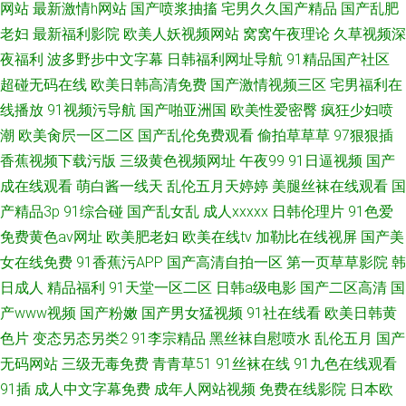
网站
最新激情h网站
国产喷浆抽搐
宅男久久国产精品
国产乱肥
老妇
最新福利影院
欧美人妖视频网站
窝窝午夜理论
久草视频深
夜福利
波多野步中文字幕
日韩福利网址导航
91精品国产社区
超碰无码在线
欧美日韩高清免费
国产激情视频三区
宅男福利在
线播放
91视频污导航
国产啪亚洲国
欧美性爱密臀
疯狂少妇喷
潮
欧美肏屄一区二区
国产乱伦免费观看
偷拍草草草
97狠狠插
香蕉视频下载污版
三级黄色视频网址
午夜99
91日逼视频
国产
成在线观看
萌白酱一线天
乱伦五月天婷婷
美腿丝袜在线观看
国
产精品3p
91综合碰
国产乱女乱
成人xxxxx
日韩伦理片
91色爱
免费黄色av网址
欧美肥老妇
欧美在线tv
加勒比在线视屏
国产美
女在线免费
91香蕉污APP
国产高清自拍一区
第一页草草影院
韩
日成人
精品福利
91天堂一区二区
日韩a级电影
国产二区高清
国
产www视频
国产粉嫩
国产男女猛视频
91社在线看
欧美日韩黄
色片
变态另态另类2
91李宗精品
黑丝袜自慰喷水
乱伦五月
国产
无码网站
三级无毒免费
青青草51
91丝袜在线
91九色在线观看
91插
成人中文字幕免费
成年人网站视频
免费在线影院
日本欧