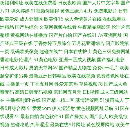
夜福利网址
欧美在线免费看
日夜夜欧美
国产大片中文字幕
国产
av网站 自慰黄色在线看 国产传媒第三页 日韩黄色大片 国产操逼在线 欧美成
片91
操久婷婷
91视频你懂得
黄色三级片毛片
免费电影片
日韩
欧美爱爱
成人亚洲区
欧美性16
成人色情黄片在线
在线观看亚
人性交 亚洲天堂电影院 超碰日日爽 久久綜合很很很 五月香蕉91 97好色网
洲精品
国产热综合
久草网视频在线看
午夜精品网影院
伦理片完
整版
黄视网站在线播放
国产片自拍
国产在线91
AV亚洲网址
国
欧美一级视频 在线看免费91 豆花影院色 欧美亚洲综合TV 亚洲欧美天堂在线
产经典三级在线
丁香婷婷五月综合
五月花亚洲综合
国产影院第
一页
乱码欧美孕交
超碰在线艹
日本在线护士
黄色三级免费网址
www老司机 久草国产中文 日韩第一精品 伊人黄版 成人Av色情 日本黄色视
香港电影伦理片
91黄色电影
亚洲一区成人视频
国产福利电影
屏 91n女在线 成人AⅤ色导航
日韩成人影片
男的天堂网AV
国产精品尤物在
免费a一毛片
欧美
肠交扩张另类
最新亚洲日韩精品
欧美在线视频
免费黄色网址在
线
主播第一页
丁香五月网
性爱东京热
草逼视频78
国产成人免
费无码
高清日韩无码视频
宗和网五月天
日b视频
成人三级网站
在
主播福利姬h在线
国产精一精二区
基情涩涩网
51漫画成人
丁
香5月综合网
91爱爱com
伊人涩涩射
黄色视频网址导航
91国在
线观看
91最新自拍
黄色软件91
国产操女人
国产乱人
欧美乱欲
视频
超碰吃瓜
久草涩涩
最新在线A片网址
黄色视屏网站
欧美午