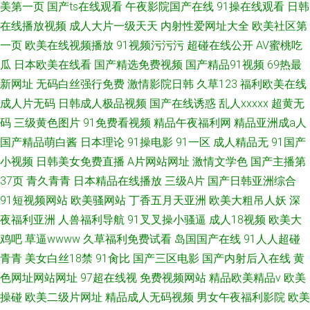
美第一页
国产ts在线观看
午夜影院国产在线
91操在线观看
日韩
在线播放视频
成人大片一级天天
内射性爱网址大全
欧美社区第
一页
欧美在线视频播放
91视频污污污
超碰在线公开
AV蜜桃吃
瓜
日本欧美在线看
国产精选免费视频
国产精品91视频
69热最
新网址
无码白丝强行免费
激情影院日韩
久草123
福利欧美在线
成人片无码
日韩成人极品视频
国产在线诱惑
乱人xxxxx
超黄无
码
三级黄色图片
91免费看视频
精品午夜福利网
精品亚洲成a人
国产精品萌白酱
日本理论
91操电影
91一区
成人精品无
91国产
小视频
日韩美女免费直播
A片网站网址
激情文学色
国产主播第
37页
青久青青
日本精品在线播放
三级A片
国产日韩亚洲综合
91短视频网站
欧美骚网站
丁香五月天亚洲
欧美大粗吊人妖
深
夜福利亚洲
人兽福利导航
91叉叉操小骚逼
成人18视频
欧美大
鸡吧
草逼wwww
久草福利免费试看
岛国国产在线
91人人超碰
青青
美女白丝18禁
91肏比
国产三区电影
国产内射后入在线
黄
色网址网站网址
97超在线视
免费视频网站
精品欧美精品v
欧美
操碰
欧美二级片网址
精品成人无码视频
男女午夜福利影院
欧美