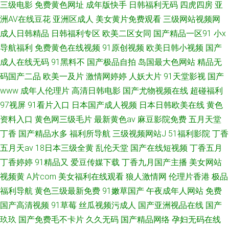
三级电影
免费黄色网址
成年版快手
日韩福利无码
四虎四房
亚
洲AV在线豆花
亚洲区成人
美女黄片免费观看
三级网站视频网
成人日韩精品
日韩福利专区
欧美二区女同
国产精品一区91
小x
导航福利
免费黄色在线视频
91原创视频
欧美日韩小视频
国产
成人在线无码
91黑料不
国产极品自拍
岛国最大色网站
精品无
码国产二品
欧美一及片
激情网婷婷
人妖大片
91天堂影视
国产
www
成年人伦理片
高清日韩电影
国产尤物视频在线
超碰福利
97视屏
91看片入口
日本国产成人视频
日本日韩欧美在线
黄色
资料入口
黄色网三级毛片
最新黄色av
麻豆影院免费
五月天堂
丁香
国产精品水多
福利所导航
三级视频网站J
51福利影院
丁香
五月天av
18日本三级全黄
乱伦天堂
国产在线短视频
丁香五月
丁香婷婷
91精品又
爱豆传媒下载
丁香九月国产主播
美女网站
视频黄
A片com
美女福利在线观看
狼人激情网
伦理片香港
极品
福利导航
黄色三级最新免费
91嫩草国产
午夜成年人网站
免费
国产高清视频
91草莓
丝瓜视频污成人
国产亚洲视品在线
国产
玖玖
国产免费毛不卡片
久久无码
国产精品网络
孕妇无码在线